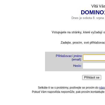
Vítá Vá
DOMINO1
Dnes je sobota 8. srpn
Vstupujete na stránky, které vyžadují o
Zadejte, prosím, své přihlašovac
Přihlašovací jméno
(email):
Heslo:
Setkáte-li se s problémy, podívejte se prosím do
nápo
Pokud Vám napověda nepomůže, pak prosím kontaktujte 